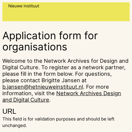
Skip
N
i
e
u
w
e
I
n
s
t
i
t
u
u
t
to
content
Application form for
organisa
tions
Welcome to the Network Archives for Design and
Digital Culture. To register as a network partner,
please fill in the form below. For questions,
please contact Brigitte Jansen at
b.jansen@hetnieuweinstituut.nl
. For more
information, visit the
Network Archives Design
and Digital Culture
.
URL
This field is for validation purposes and should be left
unchanged.