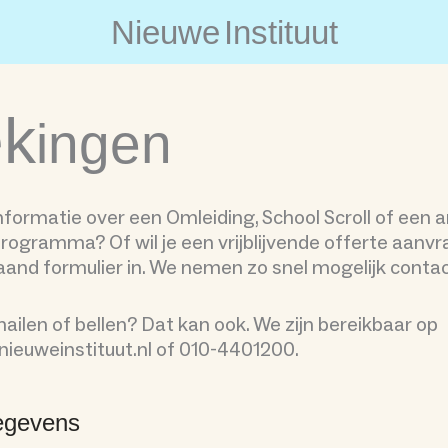
N
i
e
u
w
e
I
n
s
t
i
t
u
u
t
k
ingen
informatie over een Omleiding, School Scroll of een 
rogramma? Of wil je een vrijblijvende offerte aanvr
and formulier in. We nemen zo snel mogelijk contac
 mailen of bellen? Dat kan ook. We zijn bereikbaar op
ieuweinstituut.nl of 010-4401200.
egevens