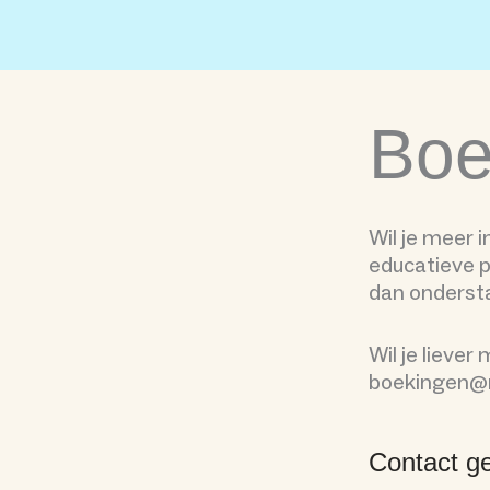
Skip
to
content
Boe
Wil je meer 
educatieve p
dan ondersta
Wil je liever
boekingen@n
Contact g